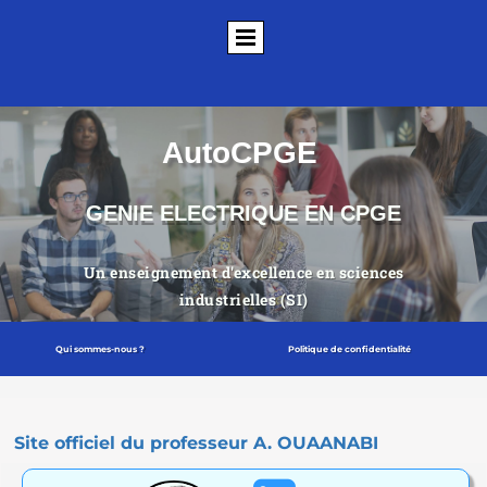
AutoCPGE
GENIE ELECTRIQUE EN CPGE
Un enseignement d'excellence en sciences
industrielles (SI)
Qui somm
es-nous ?
Politique de confidentialité
Site officiel du professeur A.
OUAANABI