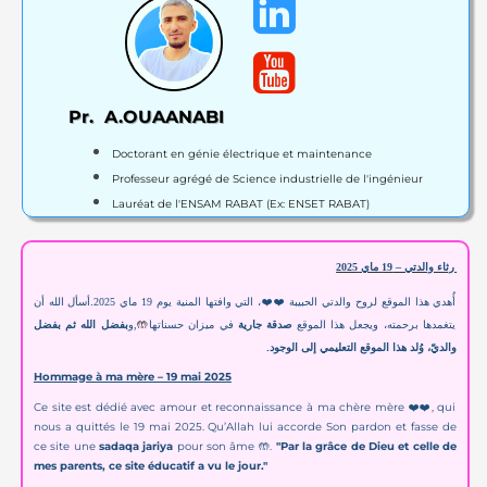


Pr. A.OUAANABI
Doctorant en génie électrique et maintenance
Professeur agrégé de Science industrielle de l'ingénieur
Lauréat de l'ENSAM RABAT (Ex: ENSET RABAT)
رثاء والدتي – 19 ماي 2025
أسأل الله أن
.
أُهدي هذا الموقع لروح والدتي الحبيبة ❤️❤️، التي وافتها المنية يوم 19 ماي 2025
🤲
يتغمدها برحمته، ويجعل هذا الموقع
صدقة جارية
في ميزان حسناتها
,و
بفضل الله ثم بفضل
.
والديّ، وُلد هذا الموقع التعليمي إلى الوجود
Hommage à ma mère – 19 mai 2025
Ce site est dédié avec amour et reconnaissance à ma chère mère ❤️❤️, qui
nous a quittés le 19 mai 2025. Qu’Allah lui accorde Son pardon et fasse de
ce site une
sadaqa jariya
pour son âme
🤲
.
"Par la grâce de Dieu et celle de
mes parents, ce site éducatif a vu le jour."